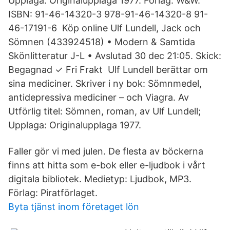
Upplaga: Originalupplaga 1977. Förlag: W&W.
ISBN: 91-46-14320-3 978-91-46-14320-8 91-
46-17191-6 Köp online Ulf Lundell, Jack och
Sömnen (433924518) • Modern & Samtida
Skönlitteratur J-L • Avslutad 30 dec 21:05. Skick:
Begagnad ✓ Fri Frakt Ulf Lundell berättar om
sina mediciner. Skriver i ny bok: Sömnmedel,
antidepressiva mediciner – och Viagra. Av
Utförlig titel: Sömnen, roman, av Ulf Lundell;
Upplaga: Originalupplaga 1977.
Faller gör vi med julen. De flesta av böckerna
finns att hitta som e-bok eller e-ljudbok i vårt
digitala bibliotek. Medietyp: Ljudbok, MP3.
Förlag: Piratförlaget.
Byta tjänst inom företaget lön