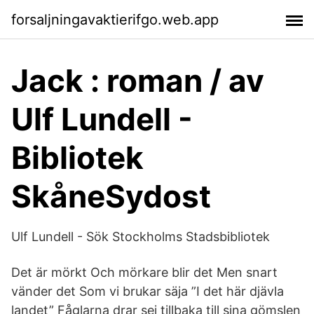
forsaljningavaktierifgo.web.app
Jack : roman / av
Ulf Lundell -
Bibliotek
SkåneSydost
Ulf Lundell - Sök Stockholms Stadsbibliotek
Det är mörkt Och mörkare blir det Men snart
vänder det Som vi brukar säja ”I det här djävla
landet” Fåglarna drar sej tillbaka till sina gömslen