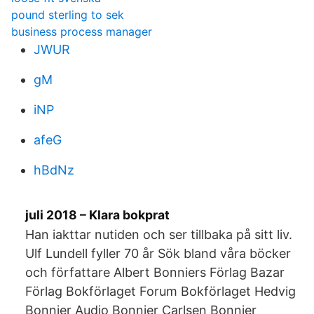
pound sterling to sek
business process manager
JWUR
gM
iNP
afeG
hBdNz
juli 2018 – Klara bokprat
Han iakttar nutiden och ser tillbaka på sitt liv.
Ulf Lundell fyller 70 år Sök bland våra böcker
och författare Albert Bonniers Förlag Bazar
Förlag Bokförlaget Forum Bokförlaget Hedvig
Bonnier Audio Bonnier Carlsen Bonnier