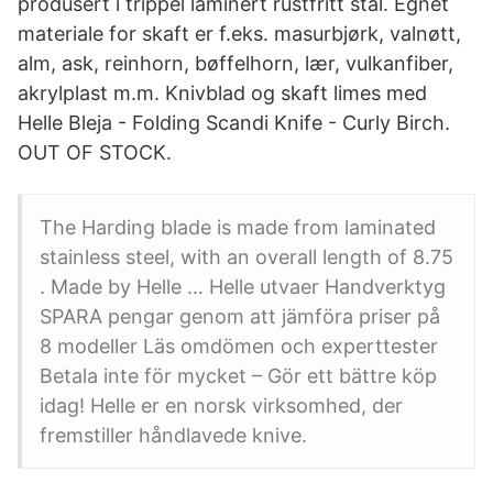
produsert i trippel laminert rustfritt stål. Egnet
materiale for skaft er f.eks. masurbjørk, valnøtt,
alm, ask, reinhorn, bøffelhorn, lær, vulkanfiber,
akrylplast m.m. Knivblad og skaft limes med
Helle Bleja - Folding Scandi Knife - Curly Birch.
OUT OF STOCK.
The Harding blade is made from laminated
stainless steel, with an overall length of 8.75
. Made by Helle … Helle utvaer Handverktyg
SPARA pengar genom att jämföra priser på
8 modeller Läs omdömen och experttester
Betala inte för mycket – Gör ett bättre köp
idag! Helle er en norsk virksomhed, der
fremstiller håndlavede knive.