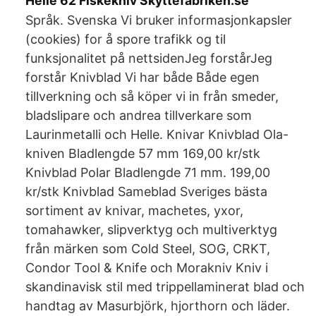
Helle 62 Fiskekniv Skyttefabriken.se
Språk. Svenska Vi bruker informasjonkapsler
(cookies) for å spore trafikk og til
funksjonalitet på nettsidenJeg forstårJeg
forstår Knivblad Vi har både Både egen
tillverkning och så köper vi in från smeder,
bladslipare och andrea tillverkare som
Laurinmetalli och Helle. Knivar Knivblad Ola-
kniven Bladlengde 57 mm 169,00 kr/stk
Knivblad Polar Bladlengde 71 mm. 199,00
kr/stk Knivblad Sameblad Sveriges bästa
sortiment av knivar, machetes, yxor,
tomahawker, slipverktyg och multiverktyg
från märken som Cold Steel, SOG, CRKT,
Condor Tool & Knife och Morakniv Kniv i
skandinavisk stil med trippellaminerat blad och
handtag av Masurbjörk, hjorthorn och läder.