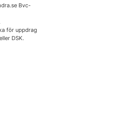
undra.se Bvc-
,
ka för uppdrag
eller DSK.