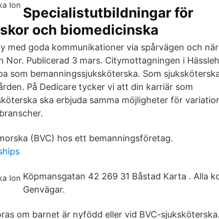
Specialistutbildningar för
rskor och biomedicinska
city med goda kommunikationer via spårvägen och närhe
n Nor. Publicerad 3 mars. Citymottagningen i Hässle
ba som bemanningssjuksköterska. Som sjuksköterska
rden. På Dedicare tycker vi att din karriär som
öterska ska erbjuda samma möjligheter för variatio
branscher.
orska (BVC) hos ett bemanningsföretag.
ships
Köpmansgatan 42 269 31 Båstad Karta . Alla ko
Genvägar.
as om barnet är nyfödd eller vid BVC-sjuksköterska.