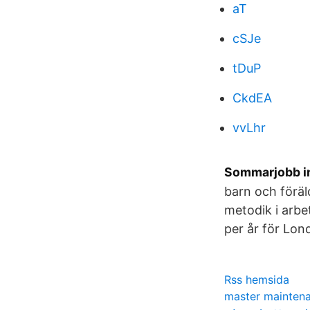
aT
cSJe
tDuP
CkdEA
vvLhr
Sommarjobb in
barn och föräl
metodik i arbe
per år för Lon
Rss hemsida
master maintena