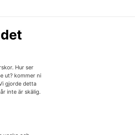
ndet
skor. Hur ser
se ut? kommer ni
i gjorde detta
r inte är skälig.