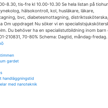
.00-8.30, tis-fre kl 10.00-10.30 Se hela listan på tioh
ynekolog, hälsokontroll, kol, husläkare, läkare,
agning, bvc, diabetesmottagning, distriktssköterska
a Om uppdraget Nu söker vi en specialistsjuksköters
lm. Du behöver ha en specialistutbildning inom barn 
601-210831, 70-80% Schema: Dagtid, måndag-fredag.
mö
stimmen
trum gardet
is
t handläggningstid
delar med nanoteknik