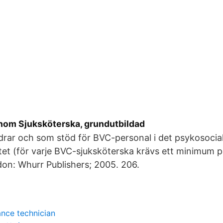
om Sjuksköterska, grundutbildad
drar och som stöd för BVC-personal i det psykosocia
tet (för varje BVC-sjuksköterska krävs ett minimum 
don: Whurr Publishers; 2005. 206.
nce technician