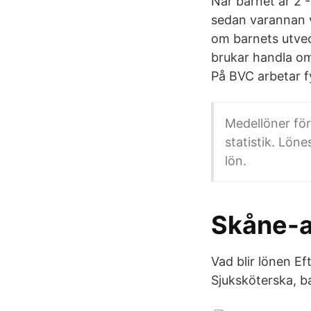
När barnet är 2 -
sedan varannan v
om barnets utveck
brukar handla om
På BVC arbetar 
Medellöner för
statistik. Löne
lön.
Skåne-ar
Vad blir lönen Ef
Sjuksköterska, b