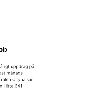
obb
 långt uppdrag på
Fast månads-
tralen Cityhälsan
n Hitta 641