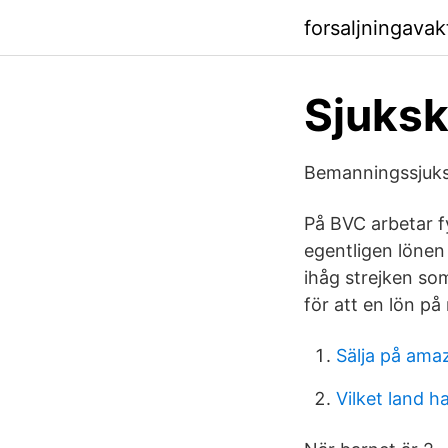
forsaljningavak
Sjuksk
Bemanningssjuks
På BVC arbetar 
egentligen lönen
ihåg strejken so
för att en lön på
Sälja på ama
Vilket land 