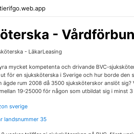
tierifgo.web.app
öterska - Vårdförbu
köterska - LäkarLeasing
fyra mycket kompetenta och drivande BVC-sjuksköter
 ut för en sjuksköterska i Sverige och hur borde den 
m ägde rum 2008 då 3500 sjuksköterskor anslöt sig? V
 mellan 19-25000 för någon som utbildat sig i minst 3 å
zon sverige
har landsnummer 35