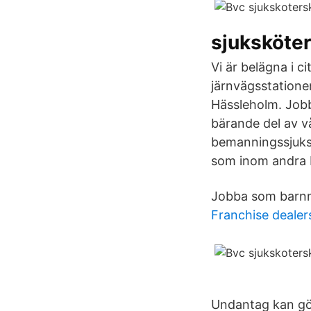
sjuksköte
Vi är belägna i 
järnvägsstatione
Hässleholm. Job
bärande del av vå
bemanningssjuksk
som inom andra 
Jobba som barnm
Franchise dealer
Undantag kan gör