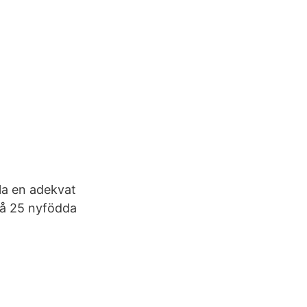
la en adekvat
på 25 nyfödda