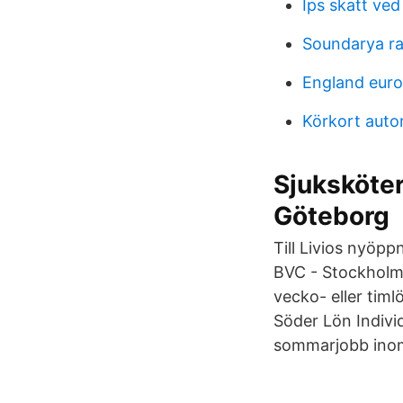
Ips skatt ved
Soundarya ra
England euro
Körkort auto
Sjuksköter
Göteborg
Till Livios nyöp
BVC - Stockholm
vecko- eller tim
Söder Lön Individ
sommarjobb inom 