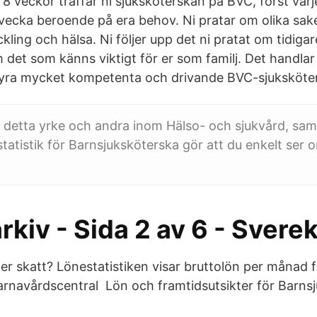
 8 veckor träffar ni sjuksköterskan på BVC, först var
ecka beroende på era behov. Ni pratar om olika sak
ling och hälsa. Ni följer upp det ni pratat om tidiga
 det som känns viktigt för er som familj. Det handlar
fyra mycket kompetenta och drivande BVC-sjuksköter
 detta yrke och andra inom Hälso- och sjukvård, sam
statistik för Barnsjuksköterska gör att du enkelt ser 
kiv - Sida 2 av 6 - Svere
ter skatt? Lönestatistiken visar bruttolön per månad 
arnavårdscentral Lön och framtidsutsikter för Barns