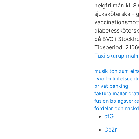
helgfri mån kl. 8
sjuksköterska - g
vaccinationsmott
diabetesskötersk
på BVC i Stockho
Tidsperiod: 210
Taxi skurup mal
musik ton zum ein
livio fertilitetscen
privat banking
faktura mallar grat
fusion bolagsverke
fördelar och nack
ctG
CeZr