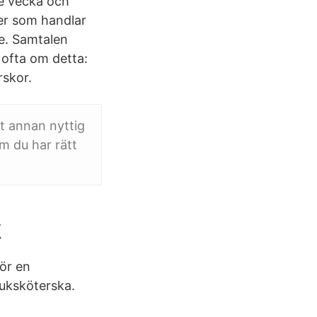
je vecka och
er som handlar
re. Samtalen
 ofta om detta:
skor.
t annan nyttig
om du har rätt
k
för en
juksköterska.