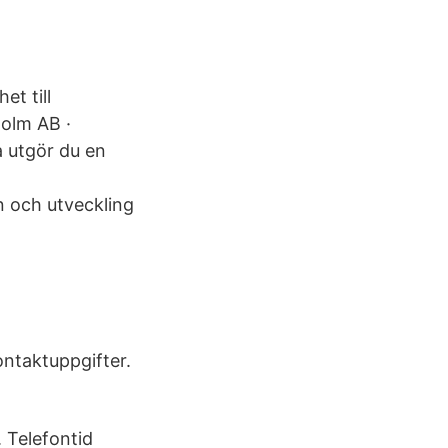
t till
holm AB ·
 utgör du en
n och utveckling
ntaktuppgifter.
 Telefontid