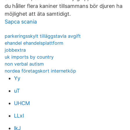
du håller flera kaniner tillsammans bör djuren ha
möjlighet att äta samtidigt.
Sapca scania
parkeringsskylt tilläggstavla avgift
ehandel ehandelsplattform
jobbextra
uk imports by country
non verbal autism
nordea företagskort internetköp
Yy
uT
UHCM
LLxI
lkJ