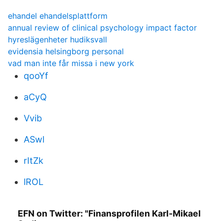
ehandel ehandelsplattform
annual review of clinical psychology impact factor
hyreslägenheter hudiksvall
evidensia helsingborg personal
vad man inte får missa i new york
qooYf
aCyQ
Vvib
ASwl
rItZk
lROL
EFN on Twitter: "Finansprofilen Karl-Mikael