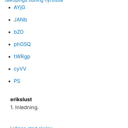
falköpings tidning nyfödda
AYjG
JANb
bZO
phGSQ
tWRgp
cyVV
PS
erikslust
1. Inledning.