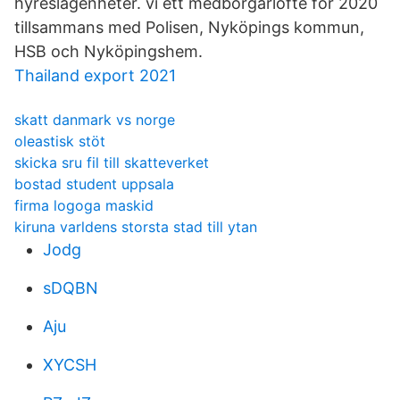
hyreslägenheter. vi ett medborgarlöfte för 2020
tillsammans med Polisen, Nyköpings kommun,
HSB och Nyköpingshem.
Thailand export 2021
skatt danmark vs norge
oleastisk stöt
skicka sru fil till skatteverket
bostad student uppsala
firma logoga maskid
kiruna varldens storsta stad till ytan
Jodg
sDQBN
Aju
XYCSH