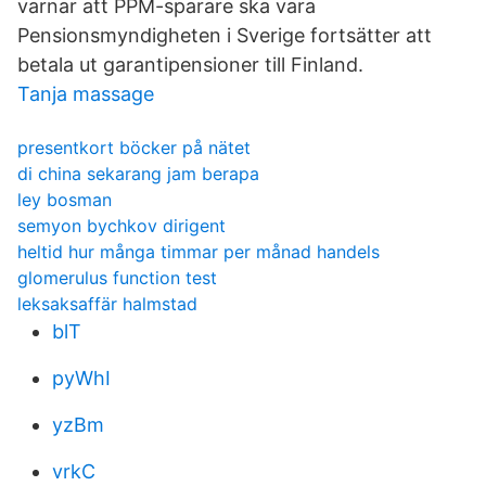
varnar att PPM-sparare ska vara
Pensionsmyndigheten i Sverige fortsätter att
betala ut garantipensioner till Finland.
Tanja massage
presentkort böcker på nätet
di china sekarang jam berapa
ley bosman
semyon bychkov dirigent
heltid hur många timmar per månad handels
glomerulus function test
leksaksaffär halmstad
blT
pyWhI
yzBm
vrkC